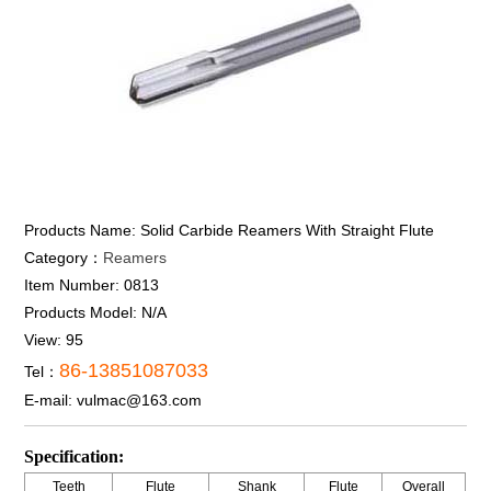
Products Name:
Solid Carbide Reamers With Straight Flute
Category：
Reamers
Item Number:
0813
Products Model:
N/A
View:
95
86-13851087033
Tel：
E-mail:
vulmac@163.com
Specification:
Teeth
Flute
Shank
Flute
Overall