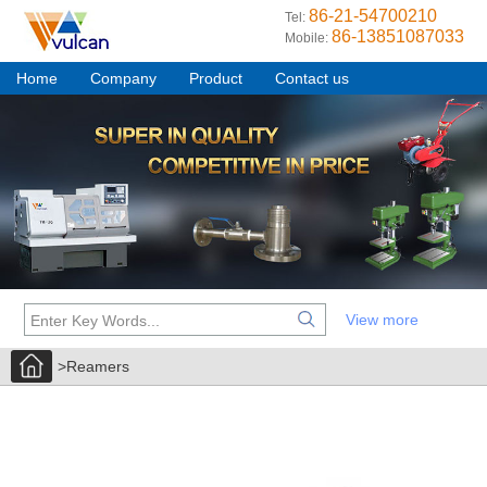
86-21-54700210
Tel:
86-13851087033
Mobile:
Home
Company
Product
Contact us
View more
>Reamers